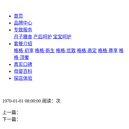
首页
品牌中心
专致服务
月子膳食
产后呵护
宝宝呵护
套餐介绍
格格·初享
格格·新生
格格·优致
格格·高定
格格·尊享
格
格·顶奢
真实口碑
母婴百科
探店体验
1970-01-01 08:00:00 阅读：次
上一篇：
下一篇：