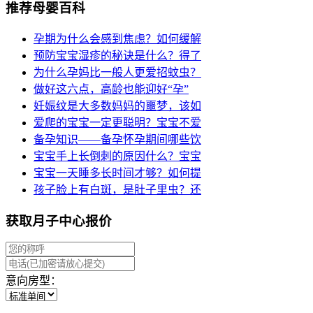
推荐母婴百科
孕期为什么会感到焦虑？如何缓解
预防宝宝湿疹的秘诀是什么？得了
为什么孕妈比一般人更爱招蚊虫？
做好这六点，高龄也能迎好“孕”
妊娠纹是大多数妈妈的噩梦，该如
爱爬的宝宝一定更聪明？宝宝不爱
备孕知识——备孕怀孕期间哪些饮
宝宝手上长倒刺的原因什么？宝宝
宝宝一天睡多长时间才够？如何提
孩子脸上有白斑，是肚子里虫？还
获取月子中心报价
意向房型：