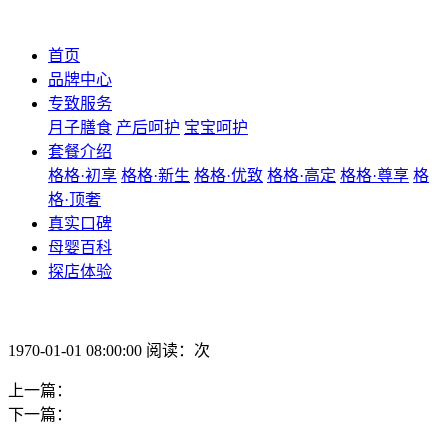
首页
品牌中心
专致服务
月子膳食
产后呵护
宝宝呵护
套餐介绍
格格·初享
格格·新生
格格·优致
格格·高定
格格·尊享
格
格·顶奢
真实口碑
母婴百科
探店体验
1970-01-01 08:00:00 阅读：次
上一篇：
下一篇：