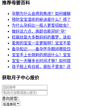
推荐母婴百科
孕期为什么会感到焦虑？如何缓解
预防宝宝湿疹的秘诀是什么？得了
为什么孕妈比一般人更爱招蚊虫？
做好这六点，高龄也能迎好“孕”
妊娠纹是大多数妈妈的噩梦，该如
爱爬的宝宝一定更聪明？宝宝不爱
备孕知识——备孕怀孕期间哪些饮
宝宝手上长倒刺的原因什么？宝宝
宝宝一天睡多长时间才够？如何提
孩子脸上有白斑，是肚子里虫？还
获取月子中心报价
意向房型：