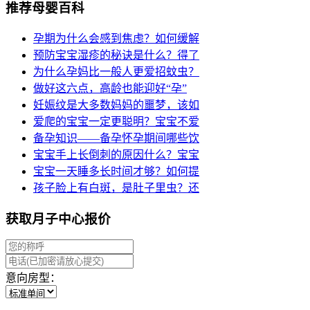
推荐母婴百科
孕期为什么会感到焦虑？如何缓解
预防宝宝湿疹的秘诀是什么？得了
为什么孕妈比一般人更爱招蚊虫？
做好这六点，高龄也能迎好“孕”
妊娠纹是大多数妈妈的噩梦，该如
爱爬的宝宝一定更聪明？宝宝不爱
备孕知识——备孕怀孕期间哪些饮
宝宝手上长倒刺的原因什么？宝宝
宝宝一天睡多长时间才够？如何提
孩子脸上有白斑，是肚子里虫？还
获取月子中心报价
意向房型：