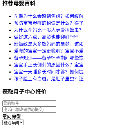
推荐母婴百科
孕期为什么会感到焦虑？如何缓解
预防宝宝湿疹的秘诀是什么？得了
为什么孕妈比一般人更爱招蚊虫？
做好这六点，高龄也能迎好“孕”
妊娠纹是大多数妈妈的噩梦，该如
爱爬的宝宝一定更聪明？宝宝不爱
备孕知识——备孕怀孕期间哪些饮
宝宝手上长倒刺的原因什么？宝宝
宝宝一天睡多长时间才够？如何提
孩子脸上有白斑，是肚子里虫？还
获取月子中心报价
意向房型：