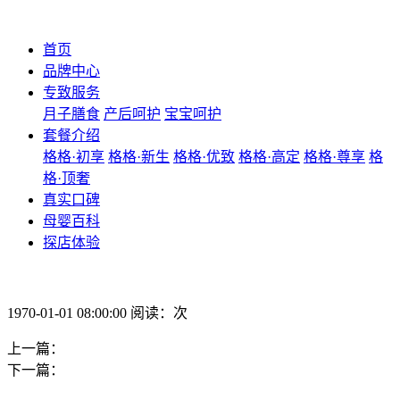
首页
品牌中心
专致服务
月子膳食
产后呵护
宝宝呵护
套餐介绍
格格·初享
格格·新生
格格·优致
格格·高定
格格·尊享
格
格·顶奢
真实口碑
母婴百科
探店体验
1970-01-01 08:00:00 阅读：次
上一篇：
下一篇：