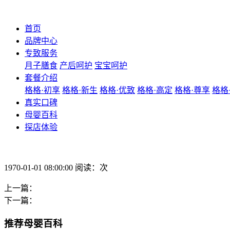
首页
品牌中心
专致服务
月子膳食
产后呵护
宝宝呵护
套餐介绍
格格·初享
格格·新生
格格·优致
格格·高定
格格·尊享
格格
真实口碑
母婴百科
探店体验
1970-01-01 08:00:00 阅读：次
上一篇：
下一篇：
推荐母婴百科