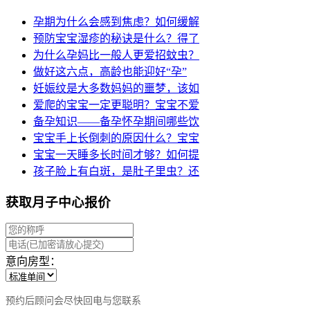
孕期为什么会感到焦虑？如何缓解
预防宝宝湿疹的秘诀是什么？得了
为什么孕妈比一般人更爱招蚊虫？
做好这六点，高龄也能迎好“孕”
妊娠纹是大多数妈妈的噩梦，该如
爱爬的宝宝一定更聪明？宝宝不爱
备孕知识——备孕怀孕期间哪些饮
宝宝手上长倒刺的原因什么？宝宝
宝宝一天睡多长时间才够？如何提
孩子脸上有白斑，是肚子里虫？还
获取月子中心报价
意向房型：
预约后顾问会尽快回电与您联系