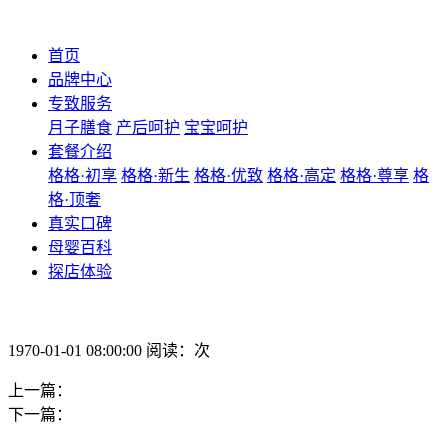
首页
品牌中心
专致服务
月子膳食
产后呵护
宝宝呵护
套餐介绍
格格·初享
格格·新生
格格·优致
格格·高定
格格·尊享
格
格·顶奢
真实口碑
母婴百科
探店体验
1970-01-01 08:00:00 阅读：次
上一篇：
下一篇：