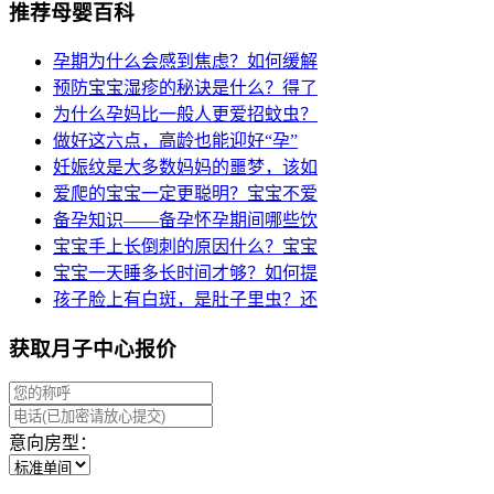
推荐母婴百科
孕期为什么会感到焦虑？如何缓解
预防宝宝湿疹的秘诀是什么？得了
为什么孕妈比一般人更爱招蚊虫？
做好这六点，高龄也能迎好“孕”
妊娠纹是大多数妈妈的噩梦，该如
爱爬的宝宝一定更聪明？宝宝不爱
备孕知识——备孕怀孕期间哪些饮
宝宝手上长倒刺的原因什么？宝宝
宝宝一天睡多长时间才够？如何提
孩子脸上有白斑，是肚子里虫？还
获取月子中心报价
意向房型：