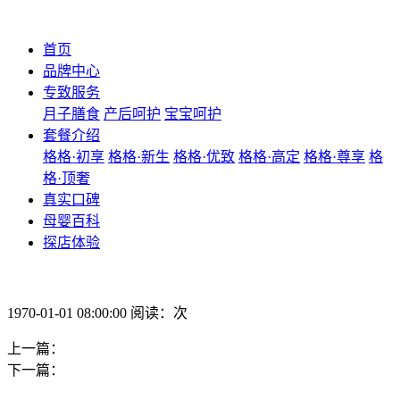
首页
品牌中心
专致服务
月子膳食
产后呵护
宝宝呵护
套餐介绍
格格·初享
格格·新生
格格·优致
格格·高定
格格·尊享
格
格·顶奢
真实口碑
母婴百科
探店体验
1970-01-01 08:00:00 阅读：次
上一篇：
下一篇：