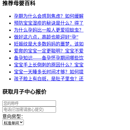
推荐母婴百科
孕期为什么会感到焦虑？如何缓解
预防宝宝湿疹的秘诀是什么？得了
为什么孕妈比一般人更爱招蚊虫？
做好这六点，高龄也能迎好“孕”
妊娠纹是大多数妈妈的噩梦，该如
爱爬的宝宝一定更聪明？宝宝不爱
备孕知识——备孕怀孕期间哪些饮
宝宝手上长倒刺的原因什么？宝宝
宝宝一天睡多长时间才够？如何提
孩子脸上有白斑，是肚子里虫？还
获取月子中心报价
意向房型：