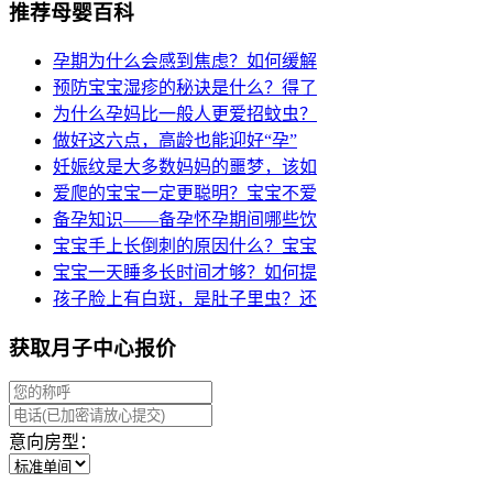
推荐母婴百科
孕期为什么会感到焦虑？如何缓解
预防宝宝湿疹的秘诀是什么？得了
为什么孕妈比一般人更爱招蚊虫？
做好这六点，高龄也能迎好“孕”
妊娠纹是大多数妈妈的噩梦，该如
爱爬的宝宝一定更聪明？宝宝不爱
备孕知识——备孕怀孕期间哪些饮
宝宝手上长倒刺的原因什么？宝宝
宝宝一天睡多长时间才够？如何提
孩子脸上有白斑，是肚子里虫？还
获取月子中心报价
意向房型：