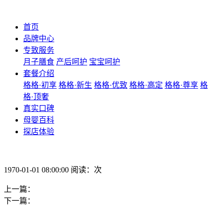
首页
品牌中心
专致服务
月子膳食
产后呵护
宝宝呵护
套餐介绍
格格·初享
格格·新生
格格·优致
格格·高定
格格·尊享
格
格·顶奢
真实口碑
母婴百科
探店体验
1970-01-01 08:00:00 阅读：次
上一篇：
下一篇：