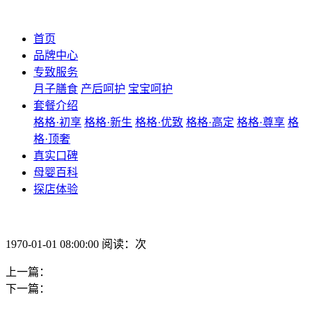
首页
品牌中心
专致服务
月子膳食
产后呵护
宝宝呵护
套餐介绍
格格·初享
格格·新生
格格·优致
格格·高定
格格·尊享
格
格·顶奢
真实口碑
母婴百科
探店体验
1970-01-01 08:00:00 阅读：次
上一篇：
下一篇：