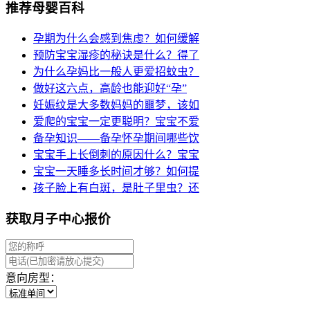
推荐母婴百科
孕期为什么会感到焦虑？如何缓解
预防宝宝湿疹的秘诀是什么？得了
为什么孕妈比一般人更爱招蚊虫？
做好这六点，高龄也能迎好“孕”
妊娠纹是大多数妈妈的噩梦，该如
爱爬的宝宝一定更聪明？宝宝不爱
备孕知识——备孕怀孕期间哪些饮
宝宝手上长倒刺的原因什么？宝宝
宝宝一天睡多长时间才够？如何提
孩子脸上有白斑，是肚子里虫？还
获取月子中心报价
意向房型：