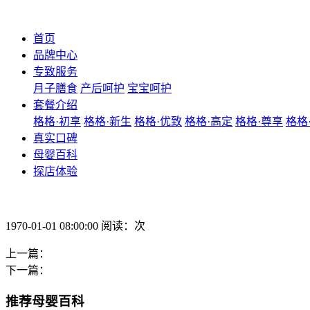
首页
品牌中心
专致服务
月子膳食
产后呵护
宝宝呵护
套餐介绍
格格·初享
格格·新生
格格·优致
格格·高定
格格·尊享
格格
真实口碑
母婴百科
探店体验
1970-01-01 08:00:00 阅读：次
上一篇：
下一篇：
推荐母婴百科