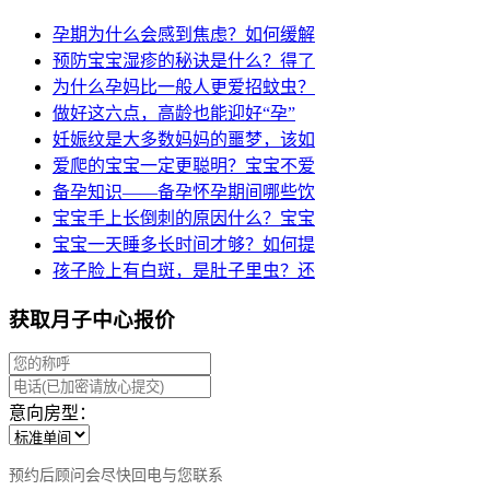
孕期为什么会感到焦虑？如何缓解
预防宝宝湿疹的秘诀是什么？得了
为什么孕妈比一般人更爱招蚊虫？
做好这六点，高龄也能迎好“孕”
妊娠纹是大多数妈妈的噩梦，该如
爱爬的宝宝一定更聪明？宝宝不爱
备孕知识——备孕怀孕期间哪些饮
宝宝手上长倒刺的原因什么？宝宝
宝宝一天睡多长时间才够？如何提
孩子脸上有白斑，是肚子里虫？还
获取月子中心报价
意向房型：
预约后顾问会尽快回电与您联系