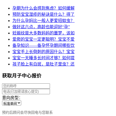
孕期为什么会感到焦虑？如何缓解
预防宝宝湿疹的秘诀是什么？得了
为什么孕妈比一般人更爱招蚊虫？
做好这六点，高龄也能迎好“孕”
妊娠纹是大多数妈妈的噩梦，该如
爱爬的宝宝一定更聪明？宝宝不爱
备孕知识——备孕怀孕期间哪些饮
宝宝手上长倒刺的原因什么？宝宝
宝宝一天睡多长时间才够？如何提
孩子脸上有白斑，是肚子里虫？还
获取月子中心报价
意向房型：
预约后顾问会尽快回电与您联系