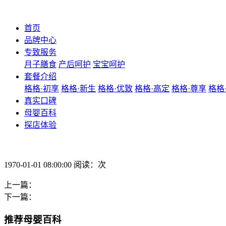
首页
品牌中心
专致服务
月子膳食
产后呵护
宝宝呵护
套餐介绍
格格·初享
格格·新生
格格·优致
格格·高定
格格·尊享
格格
真实口碑
母婴百科
探店体验
1970-01-01 08:00:00 阅读：次
上一篇：
下一篇：
推荐母婴百科