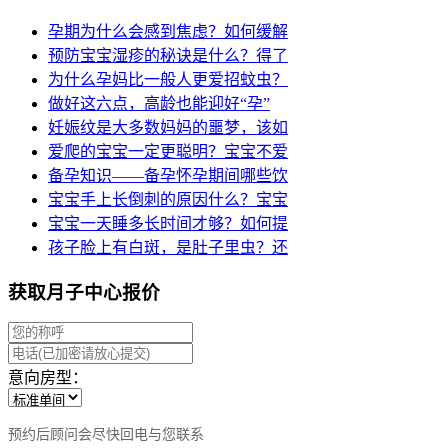
孕期为什么会感到焦虑？如何缓解
预防宝宝湿疹的秘诀是什么？得了
为什么孕妈比一般人更爱招蚊虫？
做好这六点，高龄也能迎好“孕”
妊娠纹是大多数妈妈的噩梦，该如
爱爬的宝宝一定更聪明？宝宝不爱
备孕知识——备孕怀孕期间哪些饮
宝宝手上长倒刺的原因什么？宝宝
宝宝一天睡多长时间才够？如何提
孩子脸上有白斑，是肚子里虫？还
获取月子中心报价
意向房型：
预约后顾问会尽快回电与您联系