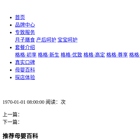
首页
品牌中心
专致服务
月子膳食
产后呵护
宝宝呵护
套餐介绍
格格·初享
格格·新生
格格·优致
格格·高定
格格·尊享
格格
真实口碑
母婴百科
探店体验
1970-01-01 08:00:00 阅读：次
上一篇：
下一篇：
推荐母婴百科