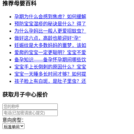
推荐母婴百科
孕期为什么会感到焦虑？如何缓解
预防宝宝湿疹的秘诀是什么？得了
为什么孕妈比一般人更爱招蚊虫？
做好这六点，高龄也能迎好“孕”
妊娠纹是大多数妈妈的噩梦，该如
爱爬的宝宝一定更聪明？宝宝不爱
备孕知识——备孕怀孕期间哪些饮
宝宝手上长倒刺的原因什么？宝宝
宝宝一天睡多长时间才够？如何提
孩子脸上有白斑，是肚子里虫？还
获取月子中心报价
意向房型：