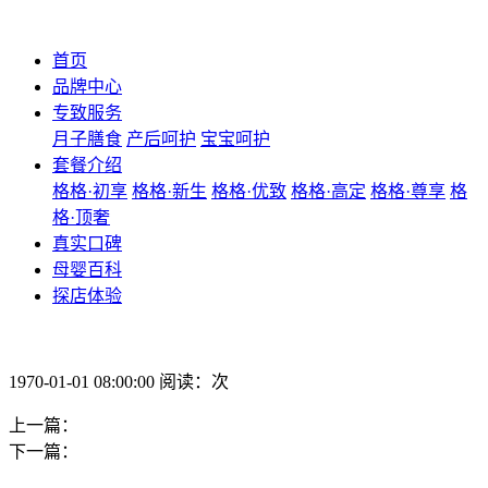
首页
品牌中心
专致服务
月子膳食
产后呵护
宝宝呵护
套餐介绍
格格·初享
格格·新生
格格·优致
格格·高定
格格·尊享
格
格·顶奢
真实口碑
母婴百科
探店体验
1970-01-01 08:00:00 阅读：次
上一篇：
下一篇：