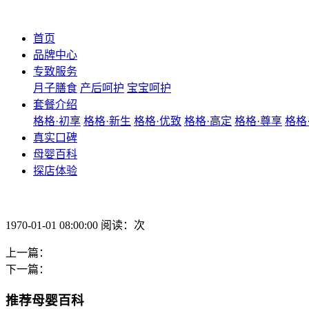
首页
品牌中心
专致服务
月子膳食
产后呵护
宝宝呵护
套餐介绍
格格·初享
格格·新生
格格·优致
格格·高定
格格·尊享
格格
真实口碑
母婴百科
探店体验
1970-01-01 08:00:00 阅读：次
上一篇：
下一篇：
推荐母婴百科