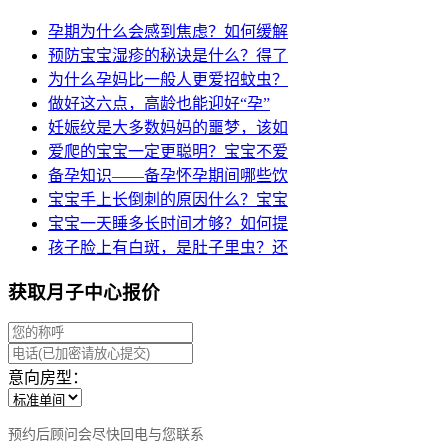
孕期为什么会感到焦虑？如何缓解
预防宝宝湿疹的秘诀是什么？得了
为什么孕妈比一般人更爱招蚊虫？
做好这六点，高龄也能迎好“孕”
妊娠纹是大多数妈妈的噩梦，该如
爱爬的宝宝一定更聪明？宝宝不爱
备孕知识——备孕怀孕期间哪些饮
宝宝手上长倒刺的原因什么？宝宝
宝宝一天睡多长时间才够？如何提
孩子脸上有白斑，是肚子里虫？还
获取月子中心报价
意向房型：
预约后顾问会尽快回电与您联系