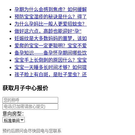
孕期为什么会感到焦虑？如何缓解
预防宝宝湿疹的秘诀是什么？得了
为什么孕妈比一般人更爱招蚊虫？
做好这六点，高龄也能迎好“孕”
妊娠纹是大多数妈妈的噩梦，该如
爱爬的宝宝一定更聪明？宝宝不爱
备孕知识——备孕怀孕期间哪些饮
宝宝手上长倒刺的原因什么？宝宝
宝宝一天睡多长时间才够？如何提
孩子脸上有白斑，是肚子里虫？还
获取月子中心报价
意向房型：
预约后顾问会尽快回电与您联系