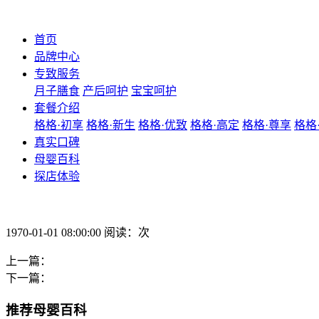
首页
品牌中心
专致服务
月子膳食
产后呵护
宝宝呵护
套餐介绍
格格·初享
格格·新生
格格·优致
格格·高定
格格·尊享
格格
真实口碑
母婴百科
探店体验
1970-01-01 08:00:00 阅读：次
上一篇：
下一篇：
推荐母婴百科