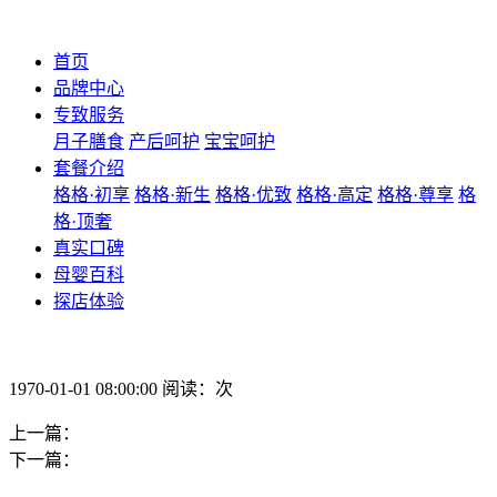
首页
品牌中心
专致服务
月子膳食
产后呵护
宝宝呵护
套餐介绍
格格·初享
格格·新生
格格·优致
格格·高定
格格·尊享
格
格·顶奢
真实口碑
母婴百科
探店体验
1970-01-01 08:00:00 阅读：次
上一篇：
下一篇：