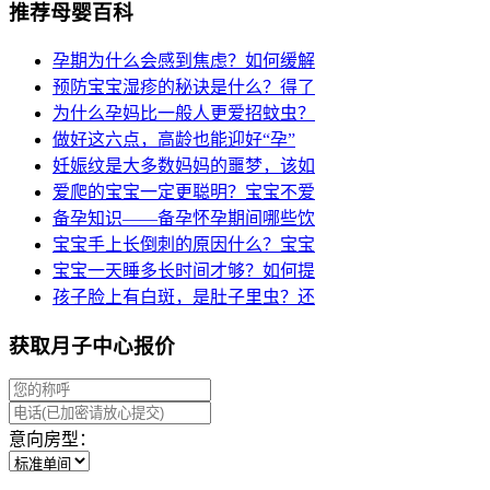
推荐母婴百科
孕期为什么会感到焦虑？如何缓解
预防宝宝湿疹的秘诀是什么？得了
为什么孕妈比一般人更爱招蚊虫？
做好这六点，高龄也能迎好“孕”
妊娠纹是大多数妈妈的噩梦，该如
爱爬的宝宝一定更聪明？宝宝不爱
备孕知识——备孕怀孕期间哪些饮
宝宝手上长倒刺的原因什么？宝宝
宝宝一天睡多长时间才够？如何提
孩子脸上有白斑，是肚子里虫？还
获取月子中心报价
意向房型：