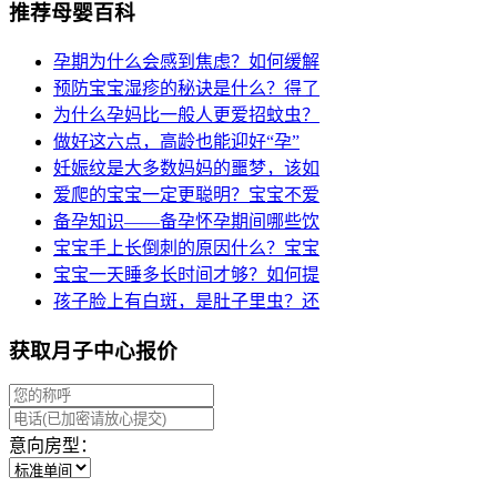
推荐母婴百科
孕期为什么会感到焦虑？如何缓解
预防宝宝湿疹的秘诀是什么？得了
为什么孕妈比一般人更爱招蚊虫？
做好这六点，高龄也能迎好“孕”
妊娠纹是大多数妈妈的噩梦，该如
爱爬的宝宝一定更聪明？宝宝不爱
备孕知识——备孕怀孕期间哪些饮
宝宝手上长倒刺的原因什么？宝宝
宝宝一天睡多长时间才够？如何提
孩子脸上有白斑，是肚子里虫？还
获取月子中心报价
意向房型：