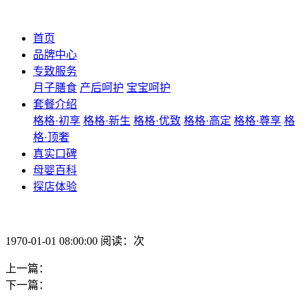
首页
品牌中心
专致服务
月子膳食
产后呵护
宝宝呵护
套餐介绍
格格·初享
格格·新生
格格·优致
格格·高定
格格·尊享
格
格·顶奢
真实口碑
母婴百科
探店体验
1970-01-01 08:00:00 阅读：次
上一篇：
下一篇：