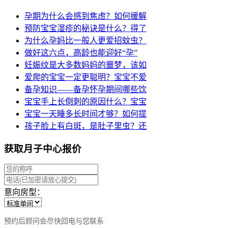
孕期为什么会感到焦虑？如何缓解
预防宝宝湿疹的秘诀是什么？得了
为什么孕妈比一般人更爱招蚊虫？
做好这六点，高龄也能迎好“孕”
妊娠纹是大多数妈妈的噩梦，该如
爱爬的宝宝一定更聪明？宝宝不爱
备孕知识——备孕怀孕期间哪些饮
宝宝手上长倒刺的原因什么？宝宝
宝宝一天睡多长时间才够？如何提
孩子脸上有白斑，是肚子里虫？还
获取月子中心报价
意向房型：
预约后顾问会尽快回电与您联系