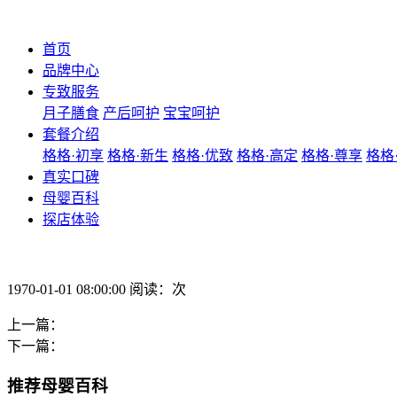
首页
品牌中心
专致服务
月子膳食
产后呵护
宝宝呵护
套餐介绍
格格·初享
格格·新生
格格·优致
格格·高定
格格·尊享
格格
真实口碑
母婴百科
探店体验
1970-01-01 08:00:00 阅读：次
上一篇：
下一篇：
推荐母婴百科