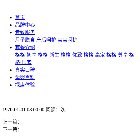
首页
品牌中心
专致服务
月子膳食
产后呵护
宝宝呵护
套餐介绍
格格·初享
格格·新生
格格·优致
格格·高定
格格·尊享
格
格·顶奢
真实口碑
母婴百科
探店体验
1970-01-01 08:00:00 阅读：次
上一篇：
下一篇：