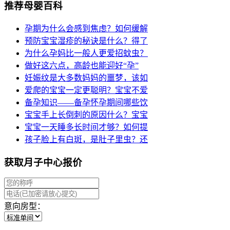
推荐母婴百科
孕期为什么会感到焦虑？如何缓解
预防宝宝湿疹的秘诀是什么？得了
为什么孕妈比一般人更爱招蚊虫？
做好这六点，高龄也能迎好“孕”
妊娠纹是大多数妈妈的噩梦，该如
爱爬的宝宝一定更聪明？宝宝不爱
备孕知识——备孕怀孕期间哪些饮
宝宝手上长倒刺的原因什么？宝宝
宝宝一天睡多长时间才够？如何提
孩子脸上有白斑，是肚子里虫？还
获取月子中心报价
意向房型：