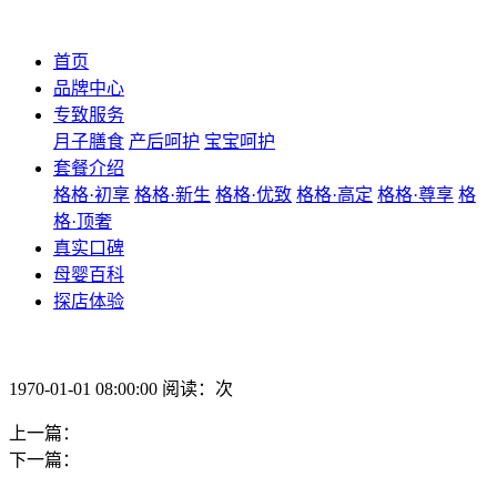
首页
品牌中心
专致服务
月子膳食
产后呵护
宝宝呵护
套餐介绍
格格·初享
格格·新生
格格·优致
格格·高定
格格·尊享
格
格·顶奢
真实口碑
母婴百科
探店体验
1970-01-01 08:00:00 阅读：次
上一篇：
下一篇：