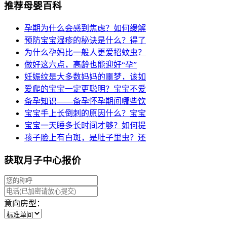
推荐母婴百科
孕期为什么会感到焦虑？如何缓解
预防宝宝湿疹的秘诀是什么？得了
为什么孕妈比一般人更爱招蚊虫？
做好这六点，高龄也能迎好“孕”
妊娠纹是大多数妈妈的噩梦，该如
爱爬的宝宝一定更聪明？宝宝不爱
备孕知识——备孕怀孕期间哪些饮
宝宝手上长倒刺的原因什么？宝宝
宝宝一天睡多长时间才够？如何提
孩子脸上有白斑，是肚子里虫？还
获取月子中心报价
意向房型：