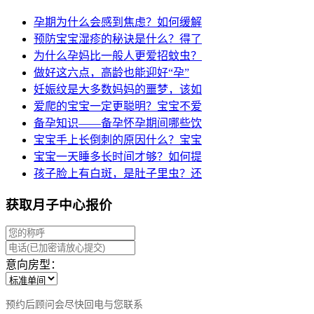
孕期为什么会感到焦虑？如何缓解
预防宝宝湿疹的秘诀是什么？得了
为什么孕妈比一般人更爱招蚊虫？
做好这六点，高龄也能迎好“孕”
妊娠纹是大多数妈妈的噩梦，该如
爱爬的宝宝一定更聪明？宝宝不爱
备孕知识——备孕怀孕期间哪些饮
宝宝手上长倒刺的原因什么？宝宝
宝宝一天睡多长时间才够？如何提
孩子脸上有白斑，是肚子里虫？还
获取月子中心报价
意向房型：
预约后顾问会尽快回电与您联系