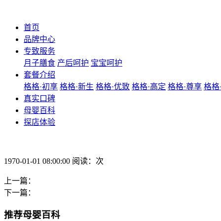
首页
品牌中心
专致服务
月子膳食
产后呵护
宝宝呵护
套餐介绍
格格·初享
格格·新生
格格·优致
格格·高定
格格·尊享
格格
真实口碑
母婴百科
探店体验
1970-01-01 08:00:00 阅读：次
上一篇：
下一篇：
推荐母婴百科