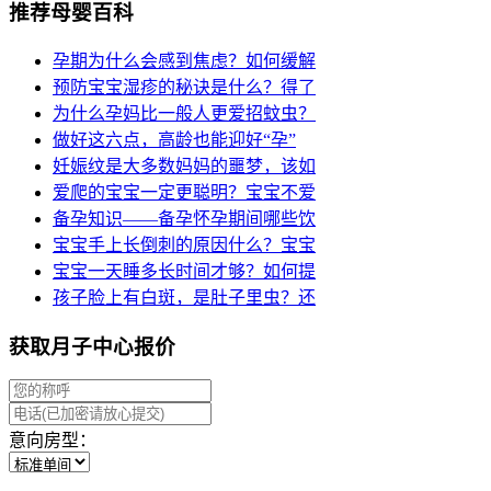
推荐母婴百科
孕期为什么会感到焦虑？如何缓解
预防宝宝湿疹的秘诀是什么？得了
为什么孕妈比一般人更爱招蚊虫？
做好这六点，高龄也能迎好“孕”
妊娠纹是大多数妈妈的噩梦，该如
爱爬的宝宝一定更聪明？宝宝不爱
备孕知识——备孕怀孕期间哪些饮
宝宝手上长倒刺的原因什么？宝宝
宝宝一天睡多长时间才够？如何提
孩子脸上有白斑，是肚子里虫？还
获取月子中心报价
意向房型：