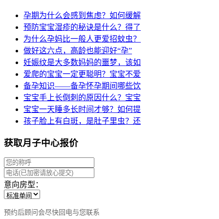
孕期为什么会感到焦虑？如何缓解
预防宝宝湿疹的秘诀是什么？得了
为什么孕妈比一般人更爱招蚊虫？
做好这六点，高龄也能迎好“孕”
妊娠纹是大多数妈妈的噩梦，该如
爱爬的宝宝一定更聪明？宝宝不爱
备孕知识——备孕怀孕期间哪些饮
宝宝手上长倒刺的原因什么？宝宝
宝宝一天睡多长时间才够？如何提
孩子脸上有白斑，是肚子里虫？还
获取月子中心报价
意向房型：
预约后顾问会尽快回电与您联系