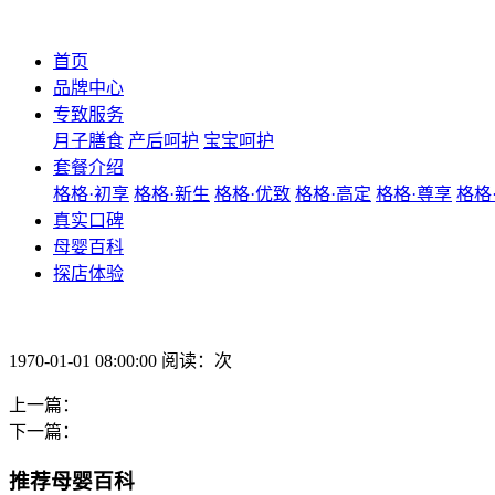
首页
品牌中心
专致服务
月子膳食
产后呵护
宝宝呵护
套餐介绍
格格·初享
格格·新生
格格·优致
格格·高定
格格·尊享
格格
真实口碑
母婴百科
探店体验
1970-01-01 08:00:00 阅读：次
上一篇：
下一篇：
推荐母婴百科