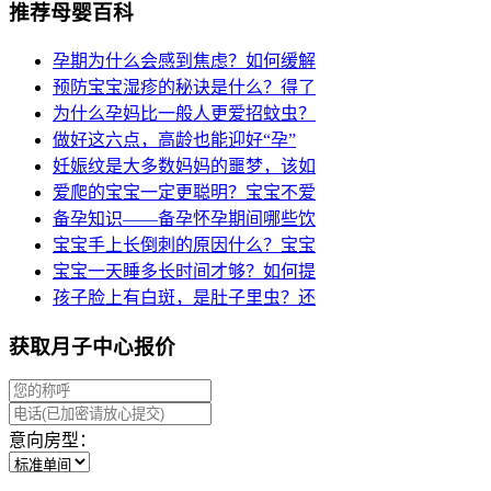
推荐母婴百科
孕期为什么会感到焦虑？如何缓解
预防宝宝湿疹的秘诀是什么？得了
为什么孕妈比一般人更爱招蚊虫？
做好这六点，高龄也能迎好“孕”
妊娠纹是大多数妈妈的噩梦，该如
爱爬的宝宝一定更聪明？宝宝不爱
备孕知识——备孕怀孕期间哪些饮
宝宝手上长倒刺的原因什么？宝宝
宝宝一天睡多长时间才够？如何提
孩子脸上有白斑，是肚子里虫？还
获取月子中心报价
意向房型：