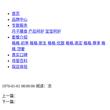
首页
品牌中心
专致服务
月子膳食
产后呵护
宝宝呵护
套餐介绍
格格·初享
格格·新生
格格·优致
格格·高定
格格·尊享
格
格·顶奢
真实口碑
母婴百科
探店体验
1970-01-01 08:00:00 阅读：次
上一篇：
下一篇：