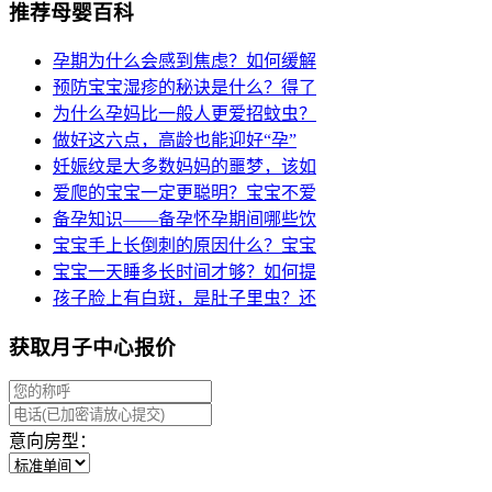
推荐母婴百科
孕期为什么会感到焦虑？如何缓解
预防宝宝湿疹的秘诀是什么？得了
为什么孕妈比一般人更爱招蚊虫？
做好这六点，高龄也能迎好“孕”
妊娠纹是大多数妈妈的噩梦，该如
爱爬的宝宝一定更聪明？宝宝不爱
备孕知识——备孕怀孕期间哪些饮
宝宝手上长倒刺的原因什么？宝宝
宝宝一天睡多长时间才够？如何提
孩子脸上有白斑，是肚子里虫？还
获取月子中心报价
意向房型：