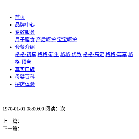
首页
品牌中心
专致服务
月子膳食
产后呵护
宝宝呵护
套餐介绍
格格·初享
格格·新生
格格·优致
格格·高定
格格·尊享
格
格·顶奢
真实口碑
母婴百科
探店体验
1970-01-01 08:00:00 阅读：次
上一篇：
下一篇：