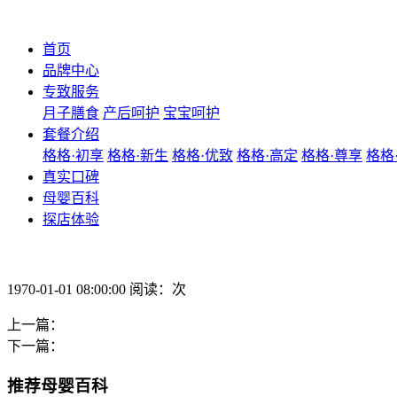
首页
品牌中心
专致服务
月子膳食
产后呵护
宝宝呵护
套餐介绍
格格·初享
格格·新生
格格·优致
格格·高定
格格·尊享
格格
真实口碑
母婴百科
探店体验
1970-01-01 08:00:00 阅读：次
上一篇：
下一篇：
推荐母婴百科