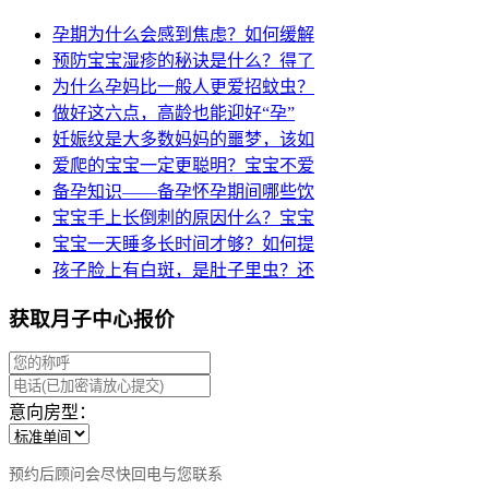
孕期为什么会感到焦虑？如何缓解
预防宝宝湿疹的秘诀是什么？得了
为什么孕妈比一般人更爱招蚊虫？
做好这六点，高龄也能迎好“孕”
妊娠纹是大多数妈妈的噩梦，该如
爱爬的宝宝一定更聪明？宝宝不爱
备孕知识——备孕怀孕期间哪些饮
宝宝手上长倒刺的原因什么？宝宝
宝宝一天睡多长时间才够？如何提
孩子脸上有白斑，是肚子里虫？还
获取月子中心报价
意向房型：
预约后顾问会尽快回电与您联系