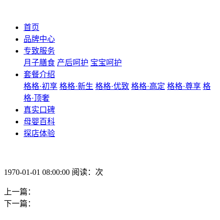
首页
品牌中心
专致服务
月子膳食
产后呵护
宝宝呵护
套餐介绍
格格·初享
格格·新生
格格·优致
格格·高定
格格·尊享
格
格·顶奢
真实口碑
母婴百科
探店体验
1970-01-01 08:00:00 阅读：次
上一篇：
下一篇：