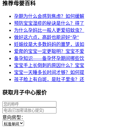
推荐母婴百科
孕期为什么会感到焦虑？如何缓解
预防宝宝湿疹的秘诀是什么？得了
为什么孕妈比一般人更爱招蚊虫？
做好这六点，高龄也能迎好“孕”
妊娠纹是大多数妈妈的噩梦，该如
爱爬的宝宝一定更聪明？宝宝不爱
备孕知识——备孕怀孕期间哪些饮
宝宝手上长倒刺的原因什么？宝宝
宝宝一天睡多长时间才够？如何提
孩子脸上有白斑，是肚子里虫？还
获取月子中心报价
意向房型：