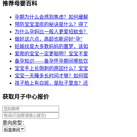
推荐母婴百科
孕期为什么会感到焦虑？如何缓解
预防宝宝湿疹的秘诀是什么？得了
为什么孕妈比一般人更爱招蚊虫？
做好这六点，高龄也能迎好“孕”
妊娠纹是大多数妈妈的噩梦，该如
爱爬的宝宝一定更聪明？宝宝不爱
备孕知识——备孕怀孕期间哪些饮
宝宝手上长倒刺的原因什么？宝宝
宝宝一天睡多长时间才够？如何提
孩子脸上有白斑，是肚子里虫？还
获取月子中心报价
意向房型：