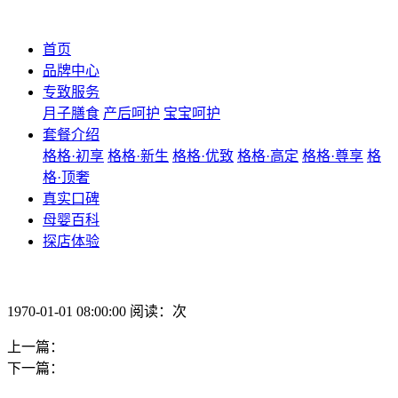
首页
品牌中心
专致服务
月子膳食
产后呵护
宝宝呵护
套餐介绍
格格·初享
格格·新生
格格·优致
格格·高定
格格·尊享
格
格·顶奢
真实口碑
母婴百科
探店体验
1970-01-01 08:00:00 阅读：次
上一篇：
下一篇：