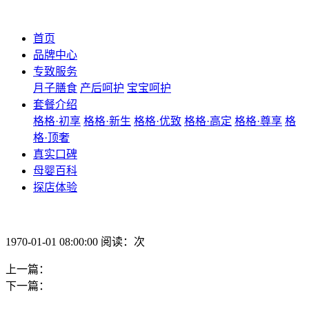
首页
品牌中心
专致服务
月子膳食
产后呵护
宝宝呵护
套餐介绍
格格·初享
格格·新生
格格·优致
格格·高定
格格·尊享
格
格·顶奢
真实口碑
母婴百科
探店体验
1970-01-01 08:00:00 阅读：次
上一篇：
下一篇：