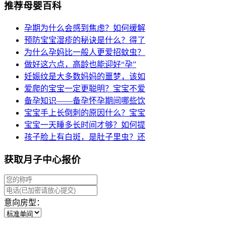
推荐母婴百科
孕期为什么会感到焦虑？如何缓解
预防宝宝湿疹的秘诀是什么？得了
为什么孕妈比一般人更爱招蚊虫？
做好这六点，高龄也能迎好“孕”
妊娠纹是大多数妈妈的噩梦，该如
爱爬的宝宝一定更聪明？宝宝不爱
备孕知识——备孕怀孕期间哪些饮
宝宝手上长倒刺的原因什么？宝宝
宝宝一天睡多长时间才够？如何提
孩子脸上有白斑，是肚子里虫？还
获取月子中心报价
意向房型：