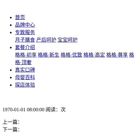
首页
品牌中心
专致服务
月子膳食
产后呵护
宝宝呵护
套餐介绍
格格·初享
格格·新生
格格·优致
格格·高定
格格·尊享
格
格·顶奢
真实口碑
母婴百科
探店体验
1970-01-01 08:00:00 阅读：次
上一篇：
下一篇：