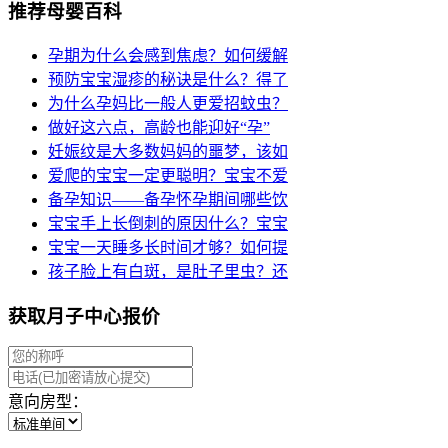
推荐母婴百科
孕期为什么会感到焦虑？如何缓解
预防宝宝湿疹的秘诀是什么？得了
为什么孕妈比一般人更爱招蚊虫？
做好这六点，高龄也能迎好“孕”
妊娠纹是大多数妈妈的噩梦，该如
爱爬的宝宝一定更聪明？宝宝不爱
备孕知识——备孕怀孕期间哪些饮
宝宝手上长倒刺的原因什么？宝宝
宝宝一天睡多长时间才够？如何提
孩子脸上有白斑，是肚子里虫？还
获取月子中心报价
意向房型：