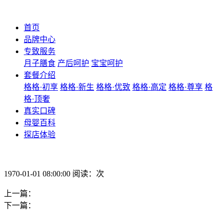
首页
品牌中心
专致服务
月子膳食
产后呵护
宝宝呵护
套餐介绍
格格·初享
格格·新生
格格·优致
格格·高定
格格·尊享
格
格·顶奢
真实口碑
母婴百科
探店体验
1970-01-01 08:00:00 阅读：次
上一篇：
下一篇：