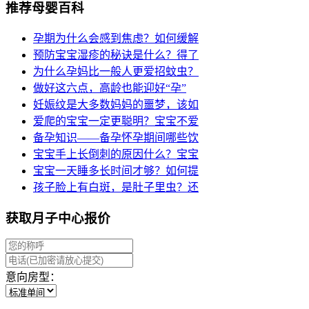
推荐母婴百科
孕期为什么会感到焦虑？如何缓解
预防宝宝湿疹的秘诀是什么？得了
为什么孕妈比一般人更爱招蚊虫？
做好这六点，高龄也能迎好“孕”
妊娠纹是大多数妈妈的噩梦，该如
爱爬的宝宝一定更聪明？宝宝不爱
备孕知识——备孕怀孕期间哪些饮
宝宝手上长倒刺的原因什么？宝宝
宝宝一天睡多长时间才够？如何提
孩子脸上有白斑，是肚子里虫？还
获取月子中心报价
意向房型：