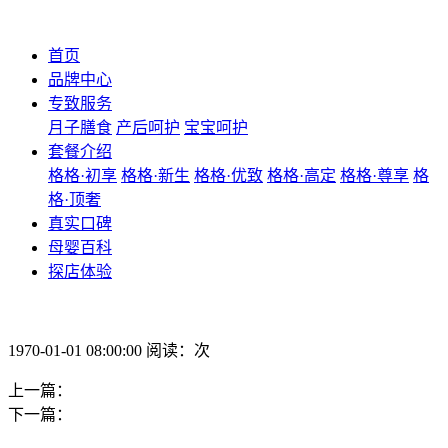
首页
品牌中心
专致服务
月子膳食
产后呵护
宝宝呵护
套餐介绍
格格·初享
格格·新生
格格·优致
格格·高定
格格·尊享
格
格·顶奢
真实口碑
母婴百科
探店体验
1970-01-01 08:00:00 阅读：次
上一篇：
下一篇：