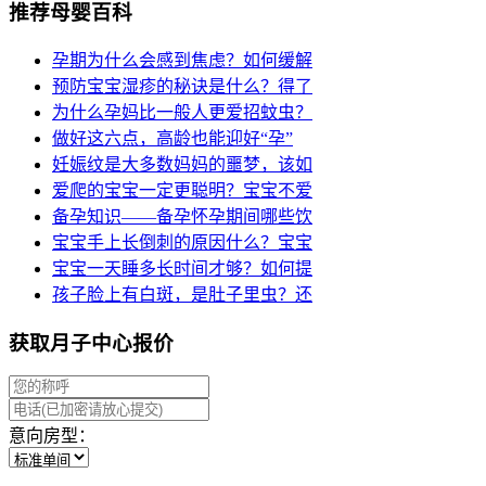
推荐母婴百科
孕期为什么会感到焦虑？如何缓解
预防宝宝湿疹的秘诀是什么？得了
为什么孕妈比一般人更爱招蚊虫？
做好这六点，高龄也能迎好“孕”
妊娠纹是大多数妈妈的噩梦，该如
爱爬的宝宝一定更聪明？宝宝不爱
备孕知识——备孕怀孕期间哪些饮
宝宝手上长倒刺的原因什么？宝宝
宝宝一天睡多长时间才够？如何提
孩子脸上有白斑，是肚子里虫？还
获取月子中心报价
意向房型：