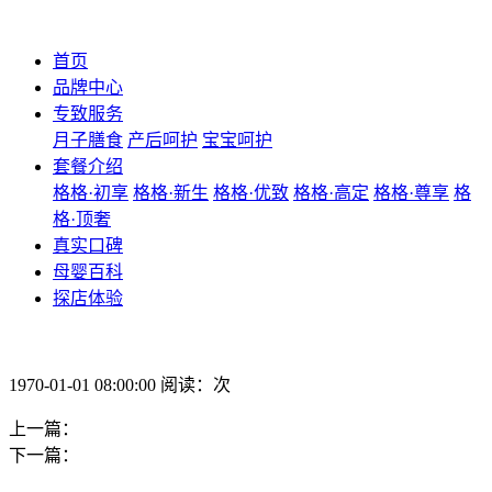
首页
品牌中心
专致服务
月子膳食
产后呵护
宝宝呵护
套餐介绍
格格·初享
格格·新生
格格·优致
格格·高定
格格·尊享
格
格·顶奢
真实口碑
母婴百科
探店体验
1970-01-01 08:00:00 阅读：次
上一篇：
下一篇：