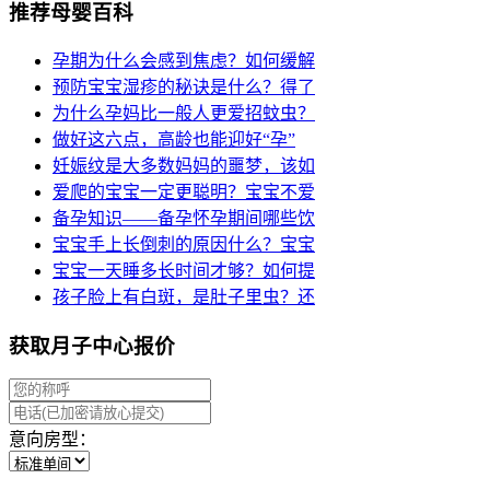
推荐母婴百科
孕期为什么会感到焦虑？如何缓解
预防宝宝湿疹的秘诀是什么？得了
为什么孕妈比一般人更爱招蚊虫？
做好这六点，高龄也能迎好“孕”
妊娠纹是大多数妈妈的噩梦，该如
爱爬的宝宝一定更聪明？宝宝不爱
备孕知识——备孕怀孕期间哪些饮
宝宝手上长倒刺的原因什么？宝宝
宝宝一天睡多长时间才够？如何提
孩子脸上有白斑，是肚子里虫？还
获取月子中心报价
意向房型：