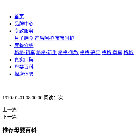
首页
品牌中心
专致服务
月子膳食
产后呵护
宝宝呵护
套餐介绍
格格·初享
格格·新生
格格·优致
格格·高定
格格·尊享
格格
真实口碑
母婴百科
探店体验
1970-01-01 08:00:00 阅读：次
上一篇：
下一篇：
推荐母婴百科