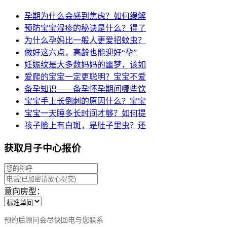
孕期为什么会感到焦虑？如何缓解
预防宝宝湿疹的秘诀是什么？得了
为什么孕妈比一般人更爱招蚊虫？
做好这六点，高龄也能迎好“孕”
妊娠纹是大多数妈妈的噩梦，该如
爱爬的宝宝一定更聪明？宝宝不爱
备孕知识——备孕怀孕期间哪些饮
宝宝手上长倒刺的原因什么？宝宝
宝宝一天睡多长时间才够？如何提
孩子脸上有白斑，是肚子里虫？还
获取月子中心报价
意向房型：
预约后顾问会尽快回电与您联系