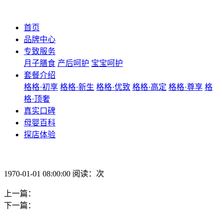
首页
品牌中心
专致服务
月子膳食
产后呵护
宝宝呵护
套餐介绍
格格·初享
格格·新生
格格·优致
格格·高定
格格·尊享
格
格·顶奢
真实口碑
母婴百科
探店体验
1970-01-01 08:00:00 阅读：次
上一篇：
下一篇：