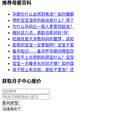
推荐母婴百科
孕期为什么会感到焦虑？如何缓解
预防宝宝湿疹的秘诀是什么？得了
为什么孕妈比一般人更爱招蚊虫？
做好这六点，高龄也能迎好“孕”
妊娠纹是大多数妈妈的噩梦，该如
爱爬的宝宝一定更聪明？宝宝不爱
备孕知识——备孕怀孕期间哪些饮
宝宝手上长倒刺的原因什么？宝宝
宝宝一天睡多长时间才够？如何提
孩子脸上有白斑，是肚子里虫？还
获取月子中心报价
意向房型：