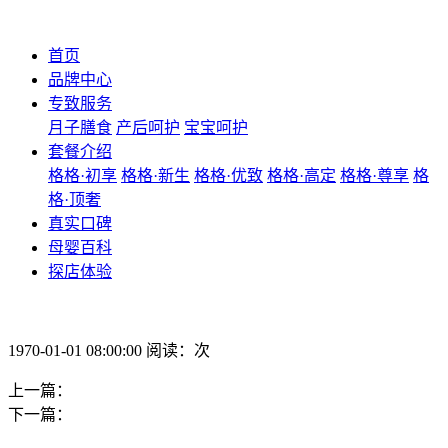
首页
品牌中心
专致服务
月子膳食
产后呵护
宝宝呵护
套餐介绍
格格·初享
格格·新生
格格·优致
格格·高定
格格·尊享
格
格·顶奢
真实口碑
母婴百科
探店体验
1970-01-01 08:00:00 阅读：次
上一篇：
下一篇：