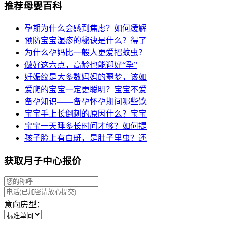
推荐母婴百科
孕期为什么会感到焦虑？如何缓解
预防宝宝湿疹的秘诀是什么？得了
为什么孕妈比一般人更爱招蚊虫？
做好这六点，高龄也能迎好“孕”
妊娠纹是大多数妈妈的噩梦，该如
爱爬的宝宝一定更聪明？宝宝不爱
备孕知识——备孕怀孕期间哪些饮
宝宝手上长倒刺的原因什么？宝宝
宝宝一天睡多长时间才够？如何提
孩子脸上有白斑，是肚子里虫？还
获取月子中心报价
意向房型：