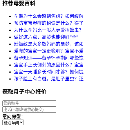
推荐母婴百科
孕期为什么会感到焦虑？如何缓解
预防宝宝湿疹的秘诀是什么？得了
为什么孕妈比一般人更爱招蚊虫？
做好这六点，高龄也能迎好“孕”
妊娠纹是大多数妈妈的噩梦，该如
爱爬的宝宝一定更聪明？宝宝不爱
备孕知识——备孕怀孕期间哪些饮
宝宝手上长倒刺的原因什么？宝宝
宝宝一天睡多长时间才够？如何提
孩子脸上有白斑，是肚子里虫？还
获取月子中心报价
意向房型：