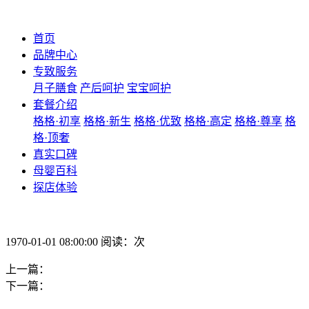
首页
品牌中心
专致服务
月子膳食
产后呵护
宝宝呵护
套餐介绍
格格·初享
格格·新生
格格·优致
格格·高定
格格·尊享
格
格·顶奢
真实口碑
母婴百科
探店体验
1970-01-01 08:00:00 阅读：次
上一篇：
下一篇：