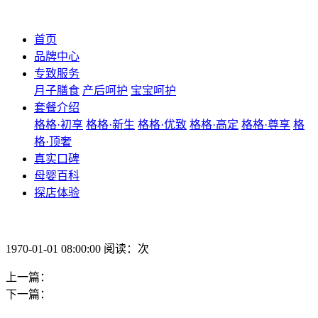
首页
品牌中心
专致服务
月子膳食
产后呵护
宝宝呵护
套餐介绍
格格·初享
格格·新生
格格·优致
格格·高定
格格·尊享
格
格·顶奢
真实口碑
母婴百科
探店体验
1970-01-01 08:00:00 阅读：次
上一篇：
下一篇：