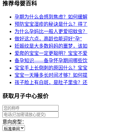
推荐母婴百科
孕期为什么会感到焦虑？如何缓解
预防宝宝湿疹的秘诀是什么？得了
为什么孕妈比一般人更爱招蚊虫？
做好这六点，高龄也能迎好“孕”
妊娠纹是大多数妈妈的噩梦，该如
爱爬的宝宝一定更聪明？宝宝不爱
备孕知识——备孕怀孕期间哪些饮
宝宝手上长倒刺的原因什么？宝宝
宝宝一天睡多长时间才够？如何提
孩子脸上有白斑，是肚子里虫？还
获取月子中心报价
意向房型：