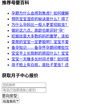
推荐母婴百科
孕期为什么会感到焦虑？如何缓解
预防宝宝湿疹的秘诀是什么？得了
为什么孕妈比一般人更爱招蚊虫？
做好这六点，高龄也能迎好“孕”
妊娠纹是大多数妈妈的噩梦，该如
爱爬的宝宝一定更聪明？宝宝不爱
备孕知识——备孕怀孕期间哪些饮
宝宝手上长倒刺的原因什么？宝宝
宝宝一天睡多长时间才够？如何提
孩子脸上有白斑，是肚子里虫？还
获取月子中心报价
意向房型：