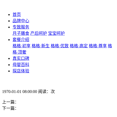
首页
品牌中心
专致服务
月子膳食
产后呵护
宝宝呵护
套餐介绍
格格·初享
格格·新生
格格·优致
格格·高定
格格·尊享
格
格·顶奢
真实口碑
母婴百科
探店体验
1970-01-01 08:00:00 阅读：次
上一篇：
下一篇：