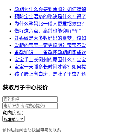
孕期为什么会感到焦虑？如何缓解
预防宝宝湿疹的秘诀是什么？得了
为什么孕妈比一般人更爱招蚊虫？
做好这六点，高龄也能迎好“孕”
妊娠纹是大多数妈妈的噩梦，该如
爱爬的宝宝一定更聪明？宝宝不爱
备孕知识——备孕怀孕期间哪些饮
宝宝手上长倒刺的原因什么？宝宝
宝宝一天睡多长时间才够？如何提
孩子脸上有白斑，是肚子里虫？还
获取月子中心报价
意向房型：
预约后顾问会尽快回电与您联系