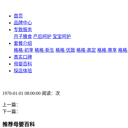
首页
品牌中心
专致服务
月子膳食
产后呵护
宝宝呵护
套餐介绍
格格·初享
格格·新生
格格·优致
格格·高定
格格·尊享
格格
真实口碑
母婴百科
探店体验
1970-01-01 08:00:00 阅读：次
上一篇：
下一篇：
推荐母婴百科