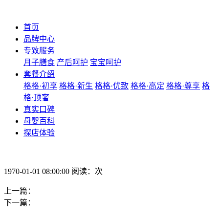
首页
品牌中心
专致服务
月子膳食
产后呵护
宝宝呵护
套餐介绍
格格·初享
格格·新生
格格·优致
格格·高定
格格·尊享
格
格·顶奢
真实口碑
母婴百科
探店体验
1970-01-01 08:00:00 阅读：次
上一篇：
下一篇：