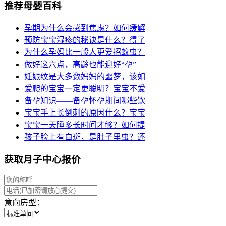
推荐母婴百科
孕期为什么会感到焦虑？如何缓解
预防宝宝湿疹的秘诀是什么？得了
为什么孕妈比一般人更爱招蚊虫？
做好这六点，高龄也能迎好“孕”
妊娠纹是大多数妈妈的噩梦，该如
爱爬的宝宝一定更聪明？宝宝不爱
备孕知识——备孕怀孕期间哪些饮
宝宝手上长倒刺的原因什么？宝宝
宝宝一天睡多长时间才够？如何提
孩子脸上有白斑，是肚子里虫？还
获取月子中心报价
意向房型：