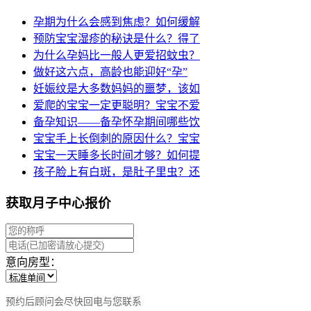
孕期为什么会感到焦虑？如何缓解
预防宝宝湿疹的秘诀是什么？得了
为什么孕妈比一般人更爱招蚊虫？
做好这六点，高龄也能迎好“孕”
妊娠纹是大多数妈妈的噩梦，该如
爱爬的宝宝一定更聪明？宝宝不爱
备孕知识——备孕怀孕期间哪些饮
宝宝手上长倒刺的原因什么？宝宝
宝宝一天睡多长时间才够？如何提
孩子脸上有白斑，是肚子里虫？还
获取月子中心报价
意向房型：
预约后顾问会尽快回电与您联系