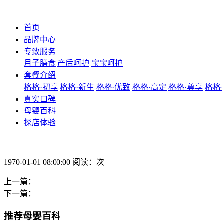
首页
品牌中心
专致服务
月子膳食
产后呵护
宝宝呵护
套餐介绍
格格·初享
格格·新生
格格·优致
格格·高定
格格·尊享
格格
真实口碑
母婴百科
探店体验
1970-01-01 08:00:00 阅读：次
上一篇：
下一篇：
推荐母婴百科