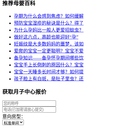
推荐母婴百科
孕期为什么会感到焦虑？如何缓解
预防宝宝湿疹的秘诀是什么？得了
为什么孕妈比一般人更爱招蚊虫？
做好这六点，高龄也能迎好“孕”
妊娠纹是大多数妈妈的噩梦，该如
爱爬的宝宝一定更聪明？宝宝不爱
备孕知识——备孕怀孕期间哪些饮
宝宝手上长倒刺的原因什么？宝宝
宝宝一天睡多长时间才够？如何提
孩子脸上有白斑，是肚子里虫？还
获取月子中心报价
意向房型：