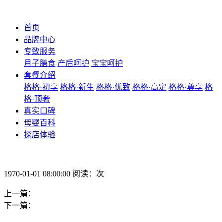
首页
品牌中心
专致服务
月子膳食
产后呵护
宝宝呵护
套餐介绍
格格·初享
格格·新生
格格·优致
格格·高定
格格·尊享
格
格·顶奢
真实口碑
母婴百科
探店体验
1970-01-01 08:00:00 阅读：次
上一篇：
下一篇：