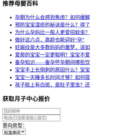
推荐母婴百科
孕期为什么会感到焦虑？如何缓解
预防宝宝湿疹的秘诀是什么？得了
为什么孕妈比一般人更爱招蚊虫？
做好这六点，高龄也能迎好“孕”
妊娠纹是大多数妈妈的噩梦，该如
爱爬的宝宝一定更聪明？宝宝不爱
备孕知识——备孕怀孕期间哪些饮
宝宝手上长倒刺的原因什么？宝宝
宝宝一天睡多长时间才够？如何提
孩子脸上有白斑，是肚子里虫？还
获取月子中心报价
意向房型：