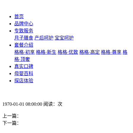
首页
品牌中心
专致服务
月子膳食
产后呵护
宝宝呵护
套餐介绍
格格·初享
格格·新生
格格·优致
格格·高定
格格·尊享
格
格·顶奢
真实口碑
母婴百科
探店体验
1970-01-01 08:00:00 阅读：次
上一篇：
下一篇：