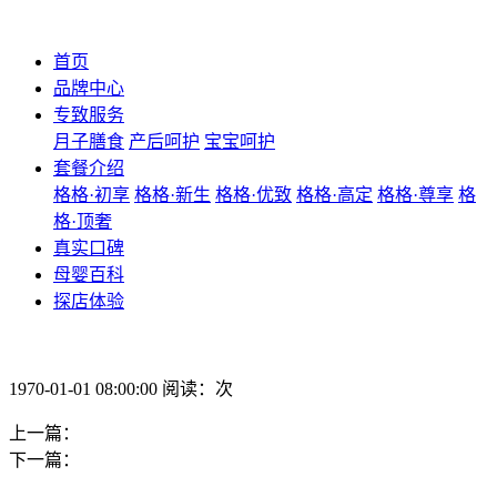
首页
品牌中心
专致服务
月子膳食
产后呵护
宝宝呵护
套餐介绍
格格·初享
格格·新生
格格·优致
格格·高定
格格·尊享
格
格·顶奢
真实口碑
母婴百科
探店体验
1970-01-01 08:00:00 阅读：次
上一篇：
下一篇：