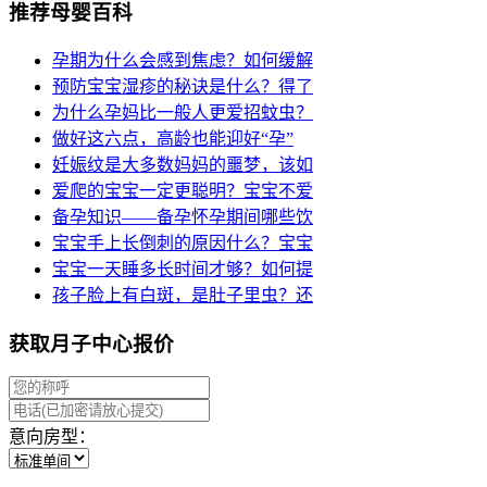
推荐母婴百科
孕期为什么会感到焦虑？如何缓解
预防宝宝湿疹的秘诀是什么？得了
为什么孕妈比一般人更爱招蚊虫？
做好这六点，高龄也能迎好“孕”
妊娠纹是大多数妈妈的噩梦，该如
爱爬的宝宝一定更聪明？宝宝不爱
备孕知识——备孕怀孕期间哪些饮
宝宝手上长倒刺的原因什么？宝宝
宝宝一天睡多长时间才够？如何提
孩子脸上有白斑，是肚子里虫？还
获取月子中心报价
意向房型：