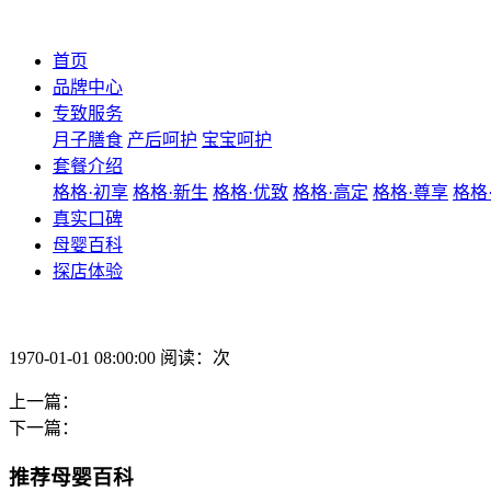
首页
品牌中心
专致服务
月子膳食
产后呵护
宝宝呵护
套餐介绍
格格·初享
格格·新生
格格·优致
格格·高定
格格·尊享
格格
真实口碑
母婴百科
探店体验
1970-01-01 08:00:00 阅读：次
上一篇：
下一篇：
推荐母婴百科