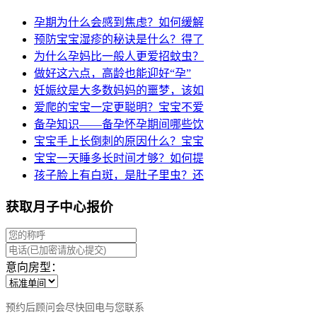
孕期为什么会感到焦虑？如何缓解
预防宝宝湿疹的秘诀是什么？得了
为什么孕妈比一般人更爱招蚊虫？
做好这六点，高龄也能迎好“孕”
妊娠纹是大多数妈妈的噩梦，该如
爱爬的宝宝一定更聪明？宝宝不爱
备孕知识——备孕怀孕期间哪些饮
宝宝手上长倒刺的原因什么？宝宝
宝宝一天睡多长时间才够？如何提
孩子脸上有白斑，是肚子里虫？还
获取月子中心报价
意向房型：
预约后顾问会尽快回电与您联系