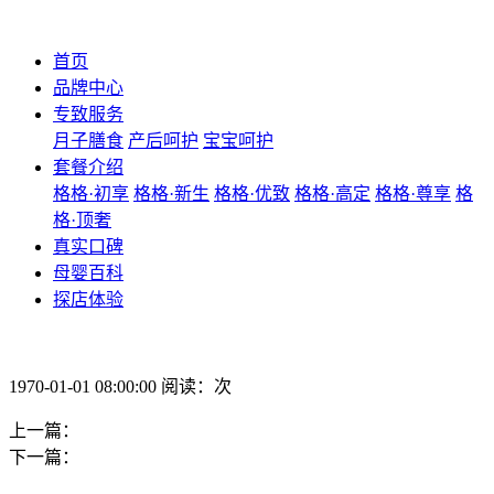
首页
品牌中心
专致服务
月子膳食
产后呵护
宝宝呵护
套餐介绍
格格·初享
格格·新生
格格·优致
格格·高定
格格·尊享
格
格·顶奢
真实口碑
母婴百科
探店体验
1970-01-01 08:00:00 阅读：次
上一篇：
下一篇：