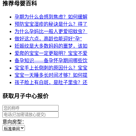
推荐母婴百科
孕期为什么会感到焦虑？如何缓解
预防宝宝湿疹的秘诀是什么？得了
为什么孕妈比一般人更爱招蚊虫？
做好这六点，高龄也能迎好“孕”
妊娠纹是大多数妈妈的噩梦，该如
爱爬的宝宝一定更聪明？宝宝不爱
备孕知识——备孕怀孕期间哪些饮
宝宝手上长倒刺的原因什么？宝宝
宝宝一天睡多长时间才够？如何提
孩子脸上有白斑，是肚子里虫？还
获取月子中心报价
意向房型：