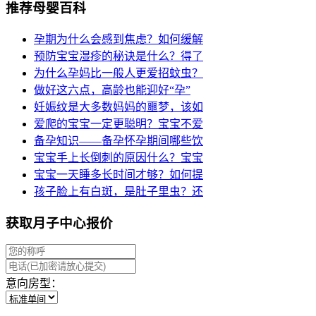
推荐母婴百科
孕期为什么会感到焦虑？如何缓解
预防宝宝湿疹的秘诀是什么？得了
为什么孕妈比一般人更爱招蚊虫？
做好这六点，高龄也能迎好“孕”
妊娠纹是大多数妈妈的噩梦，该如
爱爬的宝宝一定更聪明？宝宝不爱
备孕知识——备孕怀孕期间哪些饮
宝宝手上长倒刺的原因什么？宝宝
宝宝一天睡多长时间才够？如何提
孩子脸上有白斑，是肚子里虫？还
获取月子中心报价
意向房型：