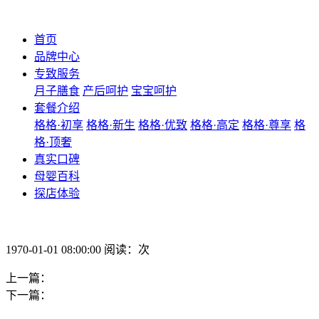
首页
品牌中心
专致服务
月子膳食
产后呵护
宝宝呵护
套餐介绍
格格·初享
格格·新生
格格·优致
格格·高定
格格·尊享
格
格·顶奢
真实口碑
母婴百科
探店体验
1970-01-01 08:00:00 阅读：次
上一篇：
下一篇：