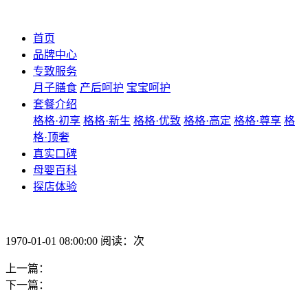
首页
品牌中心
专致服务
月子膳食
产后呵护
宝宝呵护
套餐介绍
格格·初享
格格·新生
格格·优致
格格·高定
格格·尊享
格
格·顶奢
真实口碑
母婴百科
探店体验
1970-01-01 08:00:00 阅读：次
上一篇：
下一篇：