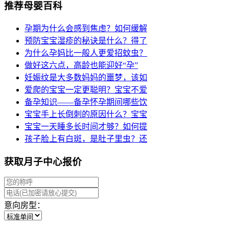
推荐母婴百科
孕期为什么会感到焦虑？如何缓解
预防宝宝湿疹的秘诀是什么？得了
为什么孕妈比一般人更爱招蚊虫？
做好这六点，高龄也能迎好“孕”
妊娠纹是大多数妈妈的噩梦，该如
爱爬的宝宝一定更聪明？宝宝不爱
备孕知识——备孕怀孕期间哪些饮
宝宝手上长倒刺的原因什么？宝宝
宝宝一天睡多长时间才够？如何提
孩子脸上有白斑，是肚子里虫？还
获取月子中心报价
意向房型：