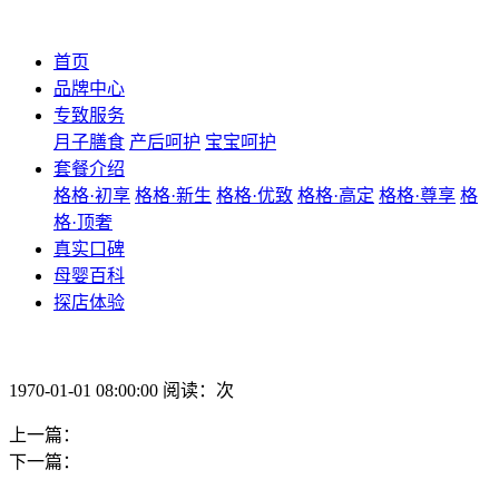
首页
品牌中心
专致服务
月子膳食
产后呵护
宝宝呵护
套餐介绍
格格·初享
格格·新生
格格·优致
格格·高定
格格·尊享
格
格·顶奢
真实口碑
母婴百科
探店体验
1970-01-01 08:00:00 阅读：次
上一篇：
下一篇：